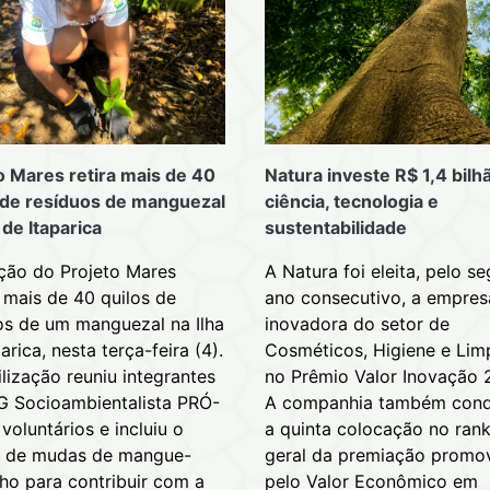
o Mares retira mais de 40
Natura investe R$ 1,4 bil
 de resíduos de manguezal
ciência, tecnologia e
 de Itaparica
sustentabilidade
ão do Projeto Mares
A Natura foi eleita, pelo s
u mais de 40 quilos de
ano consecutivo, a empres
os de um manguezal na Ilha
inovadora do setor de
arica, nesta terça-feira (4).
Cosméticos, Higiene e Li
lização reuniu integrantes
no Prêmio Valor Inovação 
 Socioambientalista PRÓ-
A companhia também conq
voluntários e incluiu o
a quinta colocação no ran
o de mudas de mangue-
geral da premiação promo
ho para contribuir com a
pelo Valor Econômico em