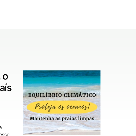
 o
aís
a
esse