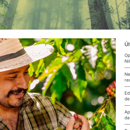
Úl
Op
Ni
Ne
re
Ed
de
Ap
da