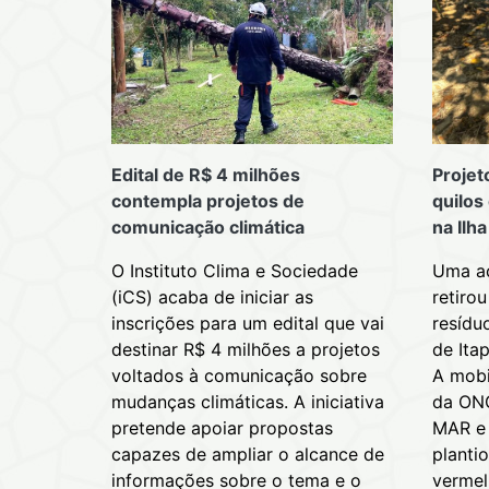
Edital de R$ 4 milhões
Projet
contempla projetos de
quilos
comunicação climática
na Ilha
O Instituto Clima e Sociedade
Uma aç
(iCS) acaba de iniciar as
retiro
inscrições para um edital que vai
resídu
destinar R$ 4 milhões a projetos
de Itap
voltados à comunicação sobre
A mobi
mudanças climáticas. A iniciativa
da ONG
pretende apoiar propostas
MAR e 
capazes de ampliar o alcance de
planti
informações sobre o tema e o
vermel