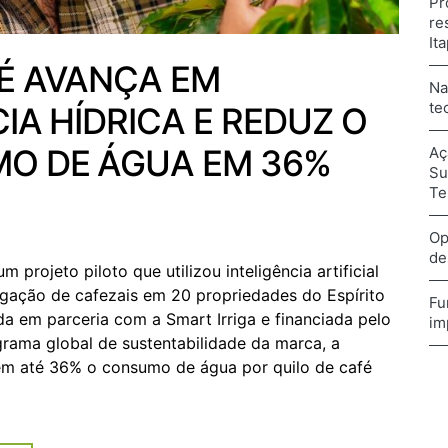
Pr
re
It
É AVANÇA EM
Na
te
CIA HÍDRICA E REDUZ O
O DE ÁGUA EM 36%
Aç
Su
Te
Op
de
m projeto piloto que utilizou inteligência artificial
rigação de cafezais em 20 propriedades do Espírito
Fu
a em parceria com a Smart Irriga e financiada pelo
im
grama global de sustentabilidade da marca, a
u em até 36% o consumo de água por quilo de café