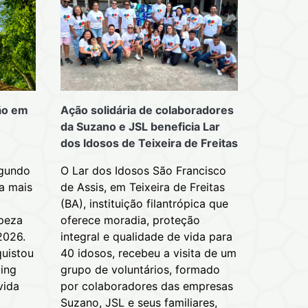
hão em
Ação solidária de colaboradores
da Suzano e JSL beneficia Lar
dos Idosos de Teixeira de Freitas
egundo
O Lar dos Idosos São Francisco
a mais
de Assis, em Teixeira de Freitas
(BA), instituição filantrópica que
mpeza
oferece moradia, proteção
2026.
integral e qualidade de vida para
uistou
40 idosos, recebeu a visita de um
king
grupo de voluntários, formado
vida
por colaboradores das empresas
Suzano, JSL e seus familiares,