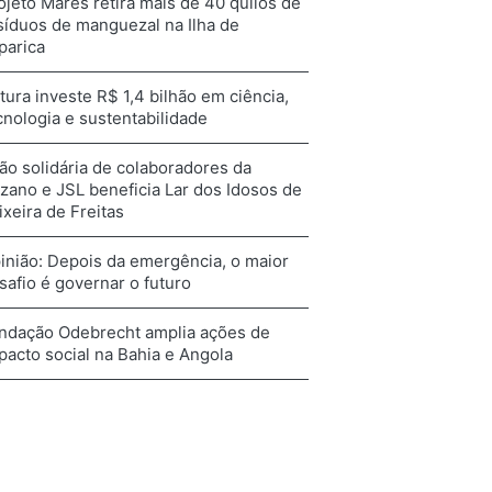
ojeto Mares retira mais de 40 quilos de
síduos de manguezal na Ilha de
aparica
tura investe R$ 1,4 bilhão em ciência,
cnologia e sustentabilidade
ão solidária de colaboradores da
zano e JSL beneficia Lar dos Idosos de
ixeira de Freitas
inião: Depois da emergência, o maior
safio é governar o futuro
ndação Odebrecht amplia ações de
pacto social na Bahia e Angola