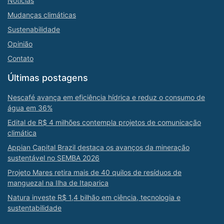
Notícias
Mudanças climáticas
Sustenabilidade
Opinião
Contato
Últimas postagens
Nescafé avança em eficiência hídrica e reduz o consumo de
água em 36%
Edital de R$ 4 milhões contempla projetos de comunicação
climática
Appian Capital Brazil destaca os avanços da mineração
sustentável no SEMBA 2026
Projeto Mares retira mais de 40 quilos de resíduos de
manguezal na Ilha de Itaparica
Natura investe R$ 1,4 bilhão em ciência, tecnologia e
sustentabilidade