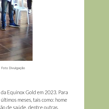
- Foto Divulgação
 da Equinox Gold em 2023. Para
s últimos meses, tais como: home
ção de saúde, dentre outras.