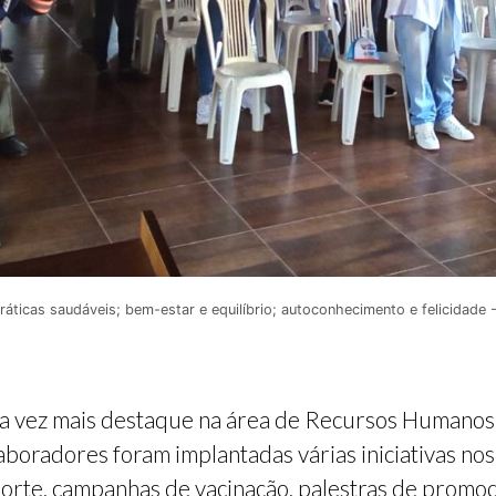
práticas saudáveis; bem-estar e equilíbrio; autoconhecimento e felicidade 
a vez mais destaque na área de Recursos Humanos
aboradores foram implantadas várias iniciativas no
esporte, campanhas de vacinação, palestras de promo