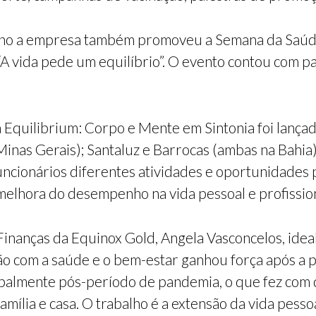
 ano a empresa também promoveu a Semana da Saú
 “A vida pede um equilíbrio”. O evento contou com pa
.
a Equilibrium: Corpo e Mente em Sintonia foi lanç
Minas Gerais); Santaluz e Barrocas (ambas na Bahi
funcionários diferentes atividades e oportunidades
melhora do desempenho na vida pessoal e profission
inanças da Equinox Gold, Angela Vasconcelos, ideal
 com a saúde e o bem-estar ganhou força após a pa
ipalmente pós-período de pandemia, o que fez com q
mília e casa. O trabalho é a extensão da vida pesso