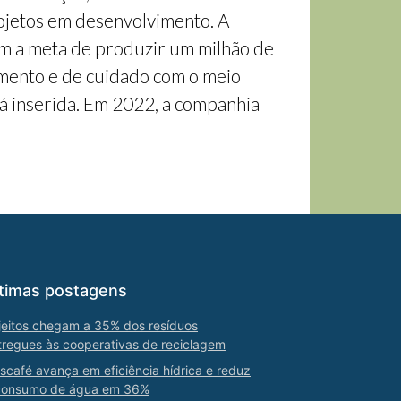
rojetos em desenvolvimento. A
om a meta de produzir um milhão de
imento e de cuidado com o meio
á inserida. Em 2022, a companhia
timas postagens
jeitos chegam a 35% dos resíduos
tregues às cooperativas de reciclagem
scafé avança em eficiência hídrica e reduz
consumo de água em 36%