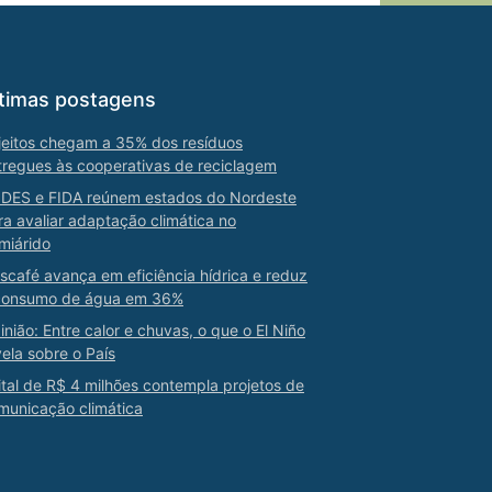
timas postagens
jeitos chegam a 35% dos resíduos
tregues às cooperativas de reciclagem
DES e FIDA reúnem estados do Nordeste
ra avaliar adaptação climática no
miárido
scafé avança em eficiência hídrica e reduz
consumo de água em 36%
inião: Entre calor e chuvas, o que o El Niño
vela sobre o País
ital de R$ 4 milhões contempla projetos de
municação climática