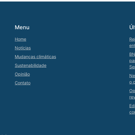
Menu
Úl
Home
Re
en
Notícias
BN
Mudanças climáticas
pa
Sustenabilidade
Se
Opinião
Ne
o 
Contato
Op
re
Ed
co