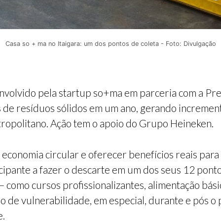
Casa so + ma no Itaigara: um dos pontos de coleta - Foto: Divulgação
lvido pela startup so+ma em parceria com a Prefei
as de resíduos sólidos em um ano, gerando increme
tropolitano. Ação tem o apoio do Grupo Heineken.
economia circular e oferecer benefícios reais para 
ipante a fazer o descarte em um dos seus 12 pontos
– como cursos profissionalizantes, alimentação básic
o de vulnerabilidade, em especial, durante e pós o
e.