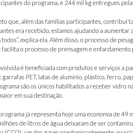
icipantes do programa, e 244 mil kg entregues pela
o que, além das famílias participantes, contribui 
antes era recebido, estamos ajudando a aumentar 
odos”, explica ela. Além disso, o processo de pes
e facilita o processo de prensagem e enfardamento 
volvida é beneficiada com produtos e serviços a pa
garrafas PET, latas de alumínio, plástico, ferro, pap
ograma são os únicos habilitados a receber vidro na
maior em sua destinação.
programa já representa hoje uma economia de 49 mil
hões de litros de água deixaram de ser contaminad
ico (CO2), um dos gases predominantemente associ