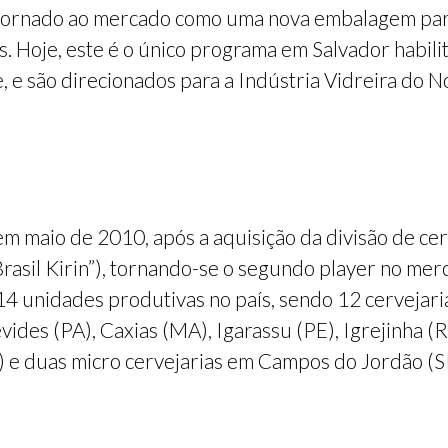
etornado ao mercado como uma nova embalagem par
. Hoje, este é o único programa em Salvador habili
 e são direcionados para a Indústria Vidreira do No
m maio de 2010, após a aquisição da divisão de c
“Brasil Kirin”), tornando-se o segundo player no me
4 unidades produtivas no país, sendo 12 cervejaria
ides (PA), Caxias (MA), Igarassu (PE), Igrejinha (RS
E) e duas micro cervejarias em Campos do Jordão (S