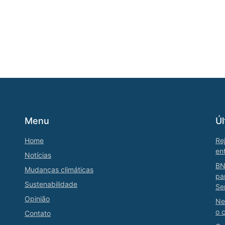
Menu
Úl
Home
Re
en
Notícias
BN
Mudanças climáticas
pa
Sustenabilidade
Se
Opinião
Ne
o 
Contato