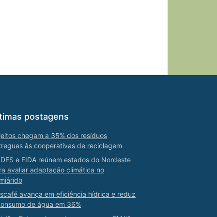
timas postagens
jeitos chegam a 35% dos resíduos
tregues às cooperativas de reciclagem
DES e FIDA reúnem estados do Nordeste
ra avaliar adaptação climática no
miárido
scafé avança em eficiência hídrica e reduz
consumo de água em 36%