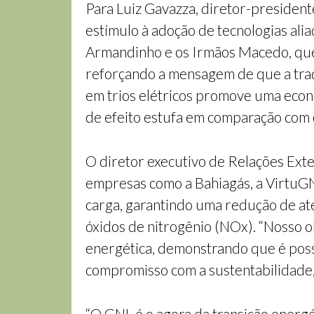
Para Luiz Gavazza, diretor-president
estímulo à adoção de tecnologias alia
Armandinho e os Irmãos Macedo, que 
reforçando a mensagem de que a trad
em trios elétricos promove uma econ
de efeito estufa em comparação com o
O diretor executivo de Relações Ext
empresas como a Bahiagás, a VirtuGN
carga, garantindo uma redução de at
óxidos de nitrogênio (NOx). “Nosso ob
energética, demonstrando que é possív
compromisso com a sustentabilidade, e
“O GNL é o agora da transição energét