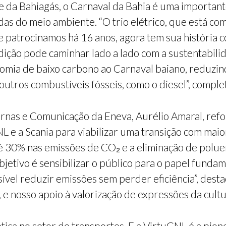
e da Bahiagás, o Carnaval da Bahia é uma importante
das do meio ambiente. “O trio elétrico, que está co
patrocinamos há 16 anos, agora tem sua história c
ição pode caminhar lado a lado com a sustentabilid
omia de baixo carbono ao Carnaval baiano, reduzin
utros combustíveis fósseis, como o diesel”, comple
ernas e Comunicação da Eneva, Aurélio Amaral, refo
L e a Scania para viabilizar uma transição com mai
é 30% nas emissões de CO₂ e a eliminação de polue
jetivo é sensibilizar o público para o papel fundam
el reduzir emissões sem perder eficiência”, destaca
 nosso apoio à valorização de expressões da cultura
ica no setor de transportes. E a VirtuGNL é a pione