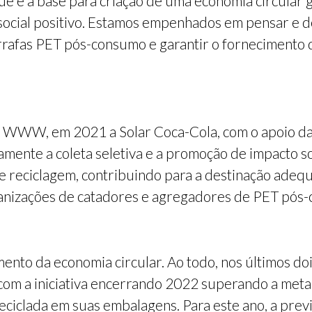
ue é a base para criação de uma economia circular
social positivo. Estamos empenhados em pensar e 
arrafas PET pós-consumo e garantir o fornecimento 
WWW, em 2021 a Solar Coca-Cola, com o apoio da C
vamente a coleta seletiva e a promoção de impacto 
de reciclagem, contribuindo para a destinação adeq
organizações de catadores e agregadores de PET p
mento da economia circular. Ao todo, nos últimos d
 com a iniciativa encerrando 2022 superando a met
ciclada em suas embalagens. Para este ano, a prev