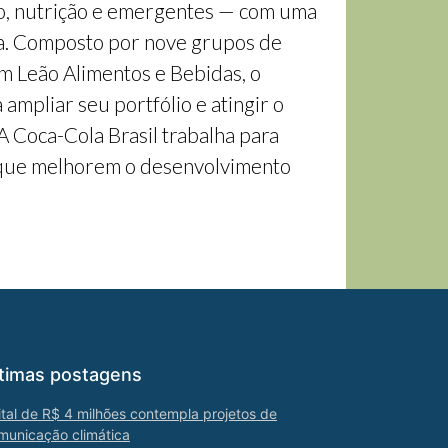
ão, nutrição e emergentes — com uma
ia. Composto por nove grupos de
om Leão Alimentos e Bebidas, o
mpliar seu portfólio e atingir o
 Coca-Cola Brasil trabalha para
s que melhorem o desenvolvimento
timas postagens
ital de R$ 4 milhões contempla projetos de
municação climática