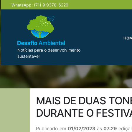
WhatsApp:
(71) 9 9378-6220
HO
Notícias para o desenvolvimento
sustentável
MAIS DE DUAS TON
DURANTE O FESTIV
Publicado em
01/02/2023
às
07:29
edição