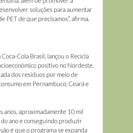
 genuína, além de promover a
desenvolver soluções para aumentar
de PET de que precisamos”, afirma.
oca-Cola Brasil, lançou o Recicla
socioeconômico positivo no Nordeste.
uada dos resíduos por meio de
ós-consumo em Pernambuco, Ceará e
ois anos, aproximadamente 10 mil
a do ano e conseguindo produzir
isão é que o programa se expanda