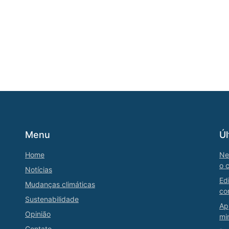
Menu
Úl
Home
Ne
o 
Notícias
Ed
Mudanças climáticas
co
Sustenabilidade
Ap
Opinião
mi
Contato