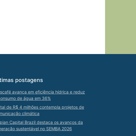
timas postagens
scafé avança em eficiência hídrica e reduz
consumo de água em 36%
ital de R$ 4 milhões contempla projetos de
municação climática
pian Capital Brazil destaca os avanços da
neração sustentável no SEMBA 2026