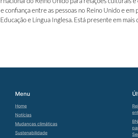
ternacional do Reino Unido para relações culturais 
e confiança entre as pessoas no Reino Unido e em p
 Educação e Língua Inglesa. Está presente em mais 
Menu
Úl
Home
Re
en
Notícias
BN
Mudanças climáticas
pa
Sustenabilidade
Se