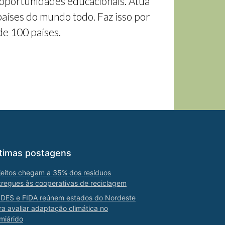
e oportunidades educacionais. Atua
aíses do mundo todo. Faz isso por
de 100 países.
timas postagens
jeitos chegam a 35% dos resíduos
tregues às cooperativas de reciclagem
DES e FIDA reúnem estados do Nordeste
ra avaliar adaptação climática no
miárido