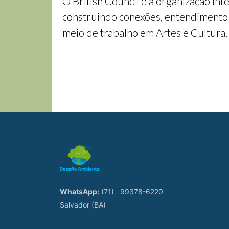
O British Council é a organização in
construindo conexões, entendimento 
meio de trabalho em Artes e Cultura,
WhatsApp:
(71)
99378-6220
Salvador (BA)