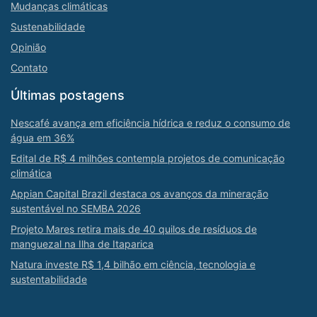
Mudanças climáticas
Sustenabilidade
Opinião
Contato
Últimas postagens
Nescafé avança em eficiência hídrica e reduz o consumo de
água em 36%
Edital de R$ 4 milhões contempla projetos de comunicação
climática
Appian Capital Brazil destaca os avanços da mineração
sustentável no SEMBA 2026
Projeto Mares retira mais de 40 quilos de resíduos de
manguezal na Ilha de Itaparica
Natura investe R$ 1,4 bilhão em ciência, tecnologia e
sustentabilidade