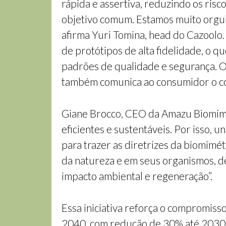
rápida e assertiva, reduzindo os risc
objetivo comum. Estamos muito orgul
afirma Yuri Tomina, head do Cazoolo
de protótipos de alta fidelidade, o q
padrões de qualidade e segurança. O
também comunica ao consumidor o c
Giane Brocco, CEO da Amazu Biomimic
eficientes e sustentáveis. Por isso,
para trazer as diretrizes da biomimé
da natureza e em seus organismos, d
impacto ambiental e regeneração”.
Essa iniciativa reforça o compromiss
2040, com redução de 30% até 2030. 