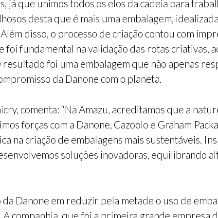
os, já que unimos todos os elos da cadeia para trab
hosos desta que é mais uma embalagem, idealizada
. Além disso, o processo de criação contou com imp
ue foi fundamental na validação das rotas criativas,
 resultado foi uma embalagem que não apenas resp
ompromisso da Danone com o planeta.
ry, comenta: “Na Amazu, acreditamos que a nature
 unimos forças com a Danone, Cazoolo e Graham Packa
tica na criação de embalagens mais sustentáveis. In
esenvolvemos soluções inovadoras, equilibrando a
o da Danone em reduzir pela metade o uso de embal
A companhia, que foi a primeira grande empresa de