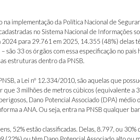
o na implementação da Política Nacional de Segura
 cadastradas no Sistema Nacional de Informações 
2024 para 29.761 em 2025, 14.355 (48%) delas têm
u – são 33 os órgãos com essa especificação no país
sas estruturas dentro da PNSB.
PNSB, a Lei nº 12.334/2010, são aquelas que poss
or que 3 milhões de metros cúbicos (equivalente a 3
perigosos, Dano Potencial Associado (DPA) médio ou
nforma a ANA. Ou seja, entra na PNSB qualquer ba
ens, 52% estão classificadas. Delas, 8.797, ou 30% 
 (22%) ou têm Dano Potencial Associado alto ou mé