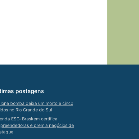
timas postagens
clone bomba deixa um morto e cinco
ridos no Rio Grande do Sul
enda ESG: Braskem certifica
preendedoras e premia negócios de
staque