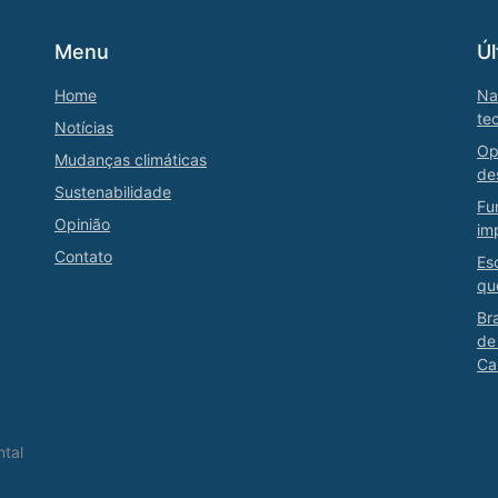
Menu
Úl
Home
Na
te
Notícias
Op
Mudanças climáticas
de
Sustenabilidade
Fu
Opinião
im
Contato
Es
qu
Br
de
Ca
ntal