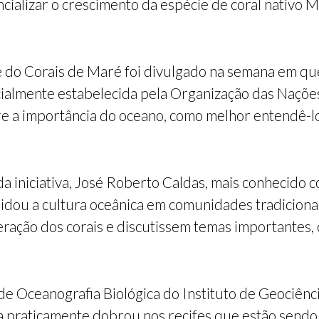
ncializar o crescimento da espécie de coral nativo 
e do Corais de Maré foi divulgado na semana em qu
ficialmente estabelecida pela Organização das Naç
re a importância do oceano, como melhor entendê-l
a iniciativa, José Roberto Caldas, mais conhecido 
lidou a cultura oceânica em comunidades tradiciona
ação dos corais e discutissem temas importantes, co
e Oceanografia Biológica do Instituto de Geociênci
va praticamente dobrou nos recifes que estão sendo