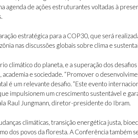
a agenda de ações estruturantes voltadas à preserv
.
ração estratégica para a COP30, que será realiza
nia nas discussões globais sobre clima e sustenta
brio climático do planeta, e a superação dos desafi
do, academia e sociedade. “Promover o desenvolvim
al é um relevante desafio. “Este evento internacio
 que impulsionem um crescimento sustentável e ga
anala Raul Jungmann, diretor-presidente do Ibram.
anças climáticas, transição energética justa, bioe
smo dos povos da floresta. A Conferência também s