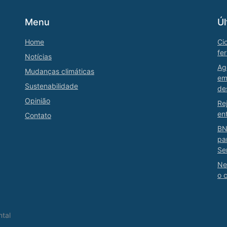
Menu
Úl
Home
Ci
fe
Notícias
Ag
Mudanças climáticas
em
Sustenabilidade
de
Opinião
Re
en
Contato
BN
pa
Se
Ne
o 
ntal