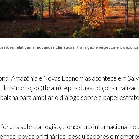
estões relativas a mudanças climáticas, transição energética e bioeconom
ional Amazônia e Novas Economias acontece em Salva
iro de Mineração (Ibram). Após duas edições realiza
l baiana para ampliar o diálogo sobre o papel estra
óruns sobre a região, o encontro internacional reun
ernos, povos originários, pesquisadores e membros 