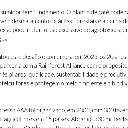
sumidor tem fundamento. O plantio de café pode ca
e o desmatamento de áreas florestais e a perda de 
cesso pode incluir o uso excessivo de agrotóxicos, 
gua.
entou este desafio e comemora, em 2023, os 20 ano
arceria com a Rainforest Alliance com o propósito
 três pilares: qualidade, sustentabilidade e produti
feicultores e protegem o meio ambiente e a biodiv
esso AAA foi organizado, em 2003, com 300 fazend
l agricultores em 15 países. Abrange 330 mil hect
rca de 1.300 delas no Brasil, um dos líderes da jorn