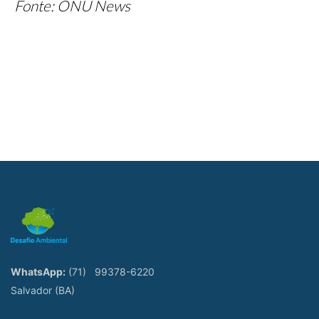
Fonte: ONU News
WhatsApp:
(71)
99378-6220
Salvador (BA)