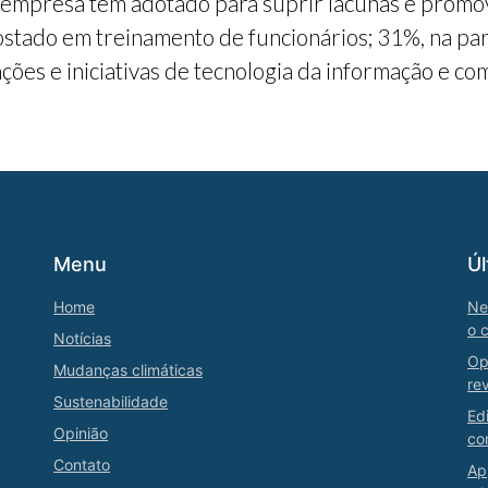
 empresa tem adotado para suprir lacunas e promo
stado em treinamento de funcionários; 31%, na part
ções e iniciativas de tecnologia da informação e co
Menu
Úl
Home
Ne
o 
Notícias
Op
Mudanças climáticas
re
Sustenabilidade
Ed
Opinião
co
Contato
Ap