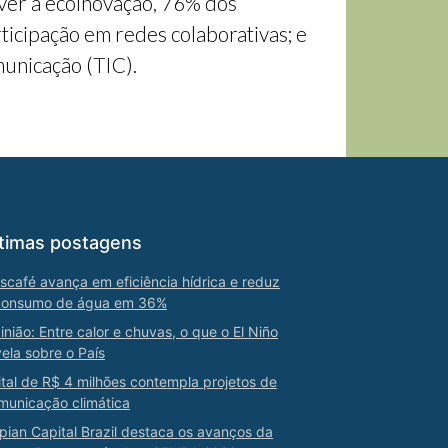
ver a ecoinovação, 76% dos
icipação em redes colaborativas; e
municação (TIC).
timas postagens
scafé avança em eficiência hídrica e reduz
consumo de água em 36%
inião: Entre calor e chuvas, o que o El Niño
vela sobre o País
ital de R$ 4 milhões contempla projetos de
municação climática
pian Capital Brazil destaca os avanços da