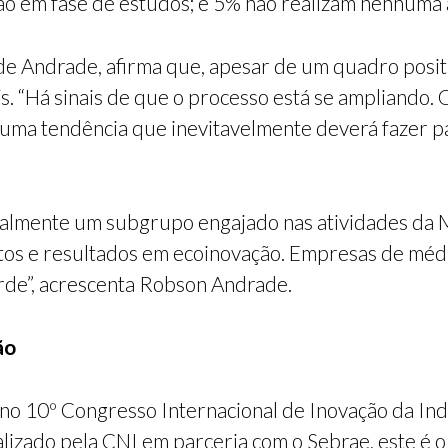
ão em fase de estudos; e 5% não realizam nenhuma 
e Andrade, afirma que, apesar de um quadro positi
s. “Há sinais de que o processo está se ampliando.
uma tendência que inevitavelmente deverá fazer pa
ecialmente um subgrupo engajado nas atividades da 
ntos e resultados em ecoinovação. Empresas de mé
rde”, acrescenta Robson Andrade.
ão
no 10º Congresso Internacional de Inovação da Indú
lizado pela CNI em parceria com o Sebrae, este é o