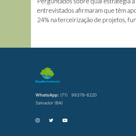
Perguntados sobre qual estratégia a
entrevistados afirmaram que têm apo
24% na terceirização de projetos, fun
WhatsApp:
(71)
99378-6220
Salvador (BA)